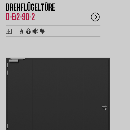
DREHFLÜGELTÜRE
D-Ei2-90-2